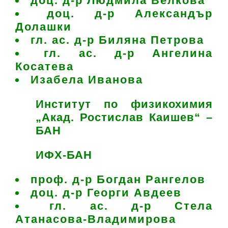
доц. д-р Людмила Велкова
доц. д-р Александър
Долашки
гл. ас. д-р Биляна Петрова
гл. ас. д-р Ангелина
Косатева
Изабела Иванова
Институт по физикохимия
„Акад. Ростислав Каишев“ –
БАН
ИФХ-БАН
проф. д-р Богдан Рангелов
доц. д-р Георги Авдеев
гл. ас. д-р Стела
Атанасова-Владимирова